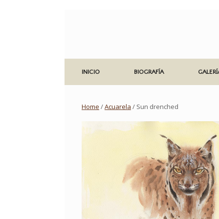
Saltar
al
contenido
INICIO
BIOGRAFÍA
GALERÍ
Home
/
Acuarela
/ Sun drenched