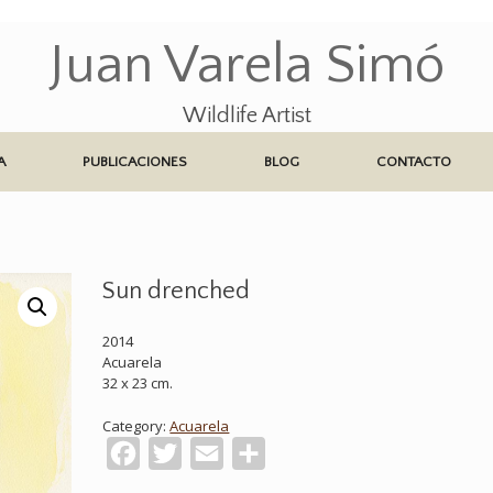
Juan Varela Simó
Wildlife Artist
A
PUBLICACIONES
BLOG
CONTACTO
Sun drenched
2014
Acuarela
32 x 23 cm.
Category:
Acuarela
Facebook
Twitter
Email
Compartir