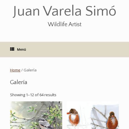
Saltar
Juan Varela Simó
al
contenido
Wildlife Artist
Menú
Home
/ Galería
Galería
Showing 1–12 of 64 results