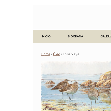
Saltar
al
contenido
INICIO
BIOGRAFÍA
GALERÍ
Home
/
Óleo
/ En la playa